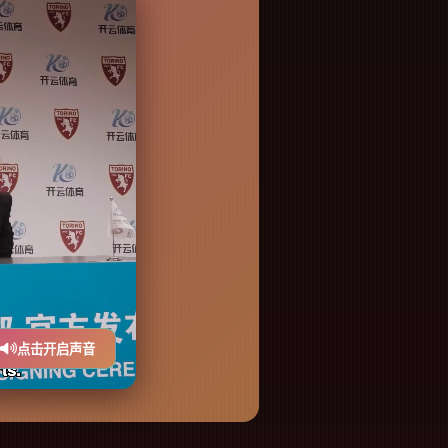
点击开启声音