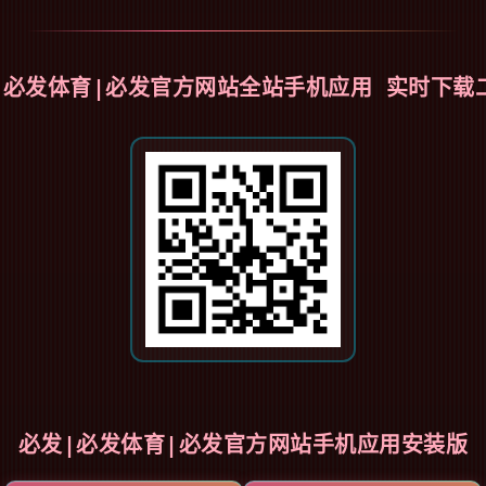
|必发体育|必发官方网站全站手机应用 实时下载
必发|必发体育|必发官方网站手机应用安装版